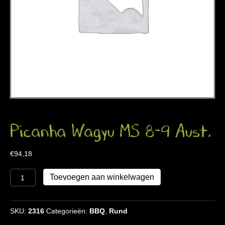
Picanha Wagyu MS 8-9 Aust.
€
94,18
Picanha
Toevoegen aan winkelwagen
Wagyu
MS
8-
SKU:
2316
Categorieën:
BBQ
,
Rund
9
Aust.