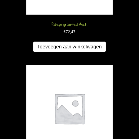
Ribeye grainfed Aust.
€
72,47
Toevoegen aan winkelwagen