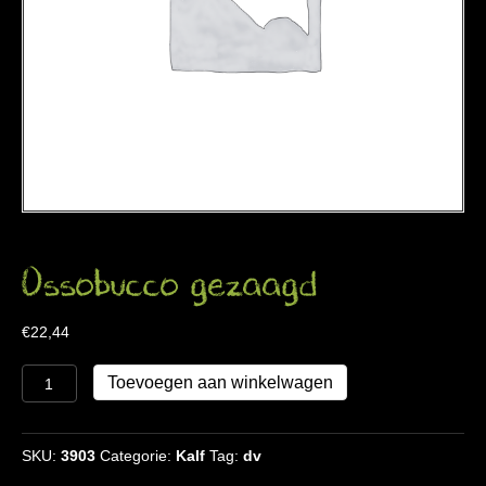
Ossobucco gezaagd
€
22,44
Ossobucco
Toevoegen aan winkelwagen
gezaagd
aantal
SKU:
3903
Categorie:
Kalf
Tag:
dv