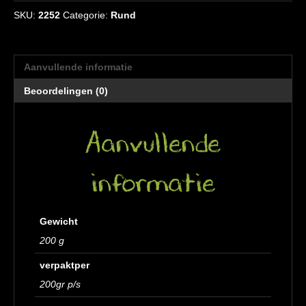
gep.
SKU:
2252
Categorie:
Rund
aantal
Aanvullende informatie
Beoordelingen (0)
Aanvullende
informatie
Gewicht
200 g
verpaktper
200gr p/s