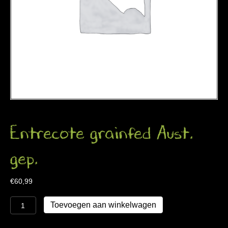
Entrecote grainfed Aust.
gep.
€
60,99
Entrecote
Toevoegen aan winkelwagen
grainfed
Aust.