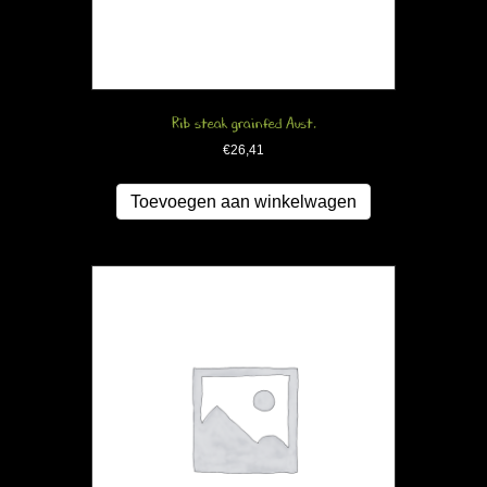
Rib steak grainfed Aust.
€
26,41
Toevoegen aan winkelwagen