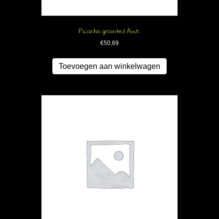
Picanha grainfed Aust.
€
50,69
Toevoegen aan winkelwagen