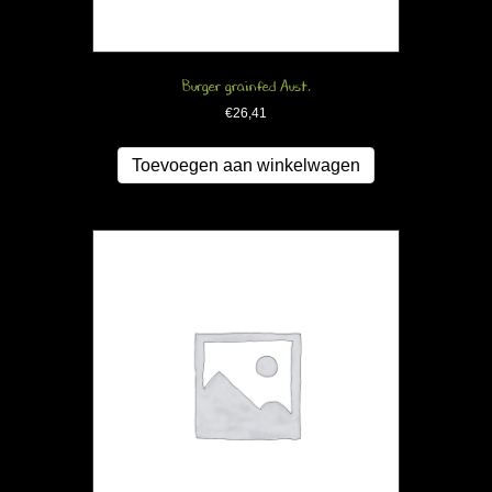
Burger grainfed Aust.
€
26,41
Toevoegen aan winkelwagen