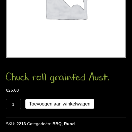
Chuck roll grainfed Aust.
€
25,68
Chuck
Toevoegen aan winkelwagen
roll
grainfed
Aust.
SKU:
2213
Categorieën:
BBQ
,
Rund
aantal